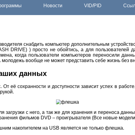
ограммы
Новости
VID/PID
Ссыл
изводителя снабдить компьютер дополнительным устройств
LASH DRIVE) ) просто не обойтись, а для пользователей 
мена, когда пользователи компьютеров переносили данные
 А молодежь вообще не может представить себе жизнь без 
ваших данных
От её сохранности и доступности зависит успех в работе,
рукой.
я загрузки с него, а так же для хранения и переноса данн
 хранения фильмов DVD – проигрывателя (Все новые модели
ешним накопителем на USB является не только флешка.