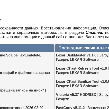
ия
 сохранности данных, Восстановление информации, Опис
 статьи и справочные материаллы в разделе
Статей,
не
статочно информации и данный сайт станет для Вас полезн
Последние скачанные
 Scalpel, extundelete,
Lexar DiskMaster v1.1.8
| Загру
Раздел:
LEXAR Software
Lexar CFast Refresh Tool v1.8
|
графий и файлов на картах
Раздел:
LEXAR Software
Lexar CFast Sanitize Tool v1.0.
Раздел:
LEXAR Software
прещена запись на диск"
|
Victoria v5.37 HDD/SSD
| Загру
Раздел:
 перспективы
| 2026-02-20
FastCopy v5.11.2
| Загружено: 