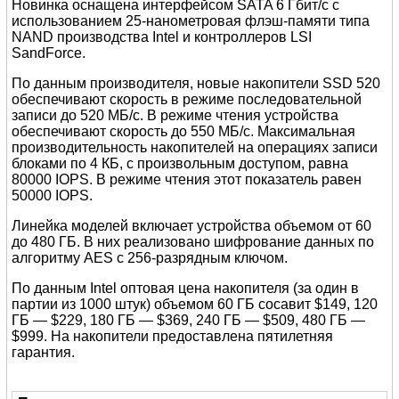
Новинка оснащена интерфейсом SATA 6 Гбит/с с
использованием 25-нанометровая флэш-памяти типа
NAND производства Intel и контроллеров LSI
SandForce.
По данным производителя, новые накопители SSD 520
обеспечивают скорость в режиме последовательной
записи до 520 МБ/с. В режиме чтения устройства
обеспечивают скорость до 550 МБ/с. Максимальная
производительность накопителей на операциях записи
блоками по 4 КБ, с произвольным доступом, равна
80000 IOPS. В режиме чтения этот показатель равен
50000 IOPS.
Линейка моделей включает устройства объемом от 60
до 480 ГБ. В них реализовано шифрование данных по
алгоритму AES с 256-разрядным ключом.
По данным Intel оптовая цена накопителя (за один в
партии из 1000 штук) объемом 60 ГБ сосавит $149, 120
ГБ — $229, 180 ГБ — $369, 240 ГБ — $509, 480 ГБ —
$999. На накопители предоставлена пятилетняя
гарантия.