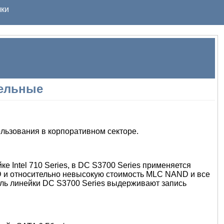
ки
тельные
ользования в корпоративном секторе.
ке Intel 710 Series, в DC S3700 Series применяется
D и относительно невысокую стоимость MLC NAND и все
ель линейки DC S3700 Series выдерживают запись