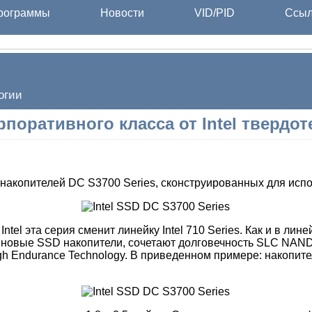
ограммы
Новости
VID/PID
Ссыл
огии
рпоративного класса от Intel твердо
 накопителей DC S3700 Series, сконструированных для исп
l эта серия сменит линейку Intel 710 Series. Как и в линей
 новые SSD накопители, сочетают долговечность SLC NAN
h Endurance Technology. В приведенном примере: накопит