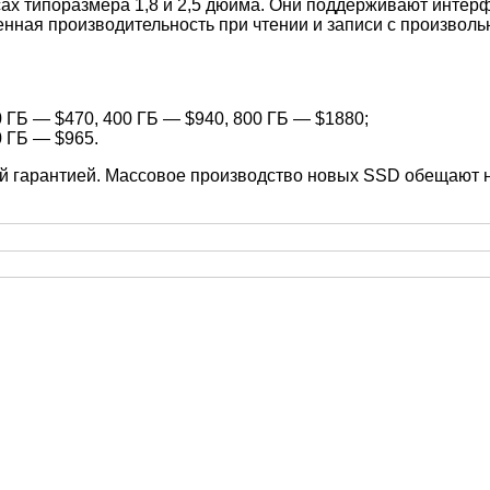
сах типоразмера 1,8 и 2,5 дюйма. Они поддерживают интерф
вленная производительность при чтении и записи с произвол
 ГБ — $470, 400 ГБ — $940, 800 ГБ — $1880;
0 ГБ — $965.
й гарантией. Массовое производство новых SSD обещают н