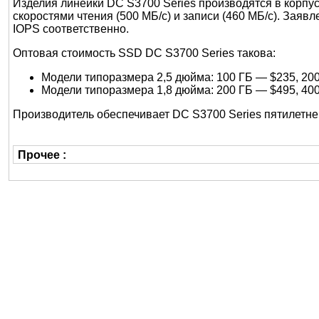
Изделия линейки DC S3700 Series производятся в корпу
скоростями чтения (500 МБ/с) и записи (460 МБ/с). Зая
IOPS соответственно.
Оптовая стоимость SSD DC S3700 Series такова:
Модели типоразмера 2,5 дюйма: 100 ГБ — $235, 200
Модели типоразмера 1,8 дюйма: 200 ГБ — $495, 40
Производитель обеспечивает DC S3700 Series пятилетне
Прочее :