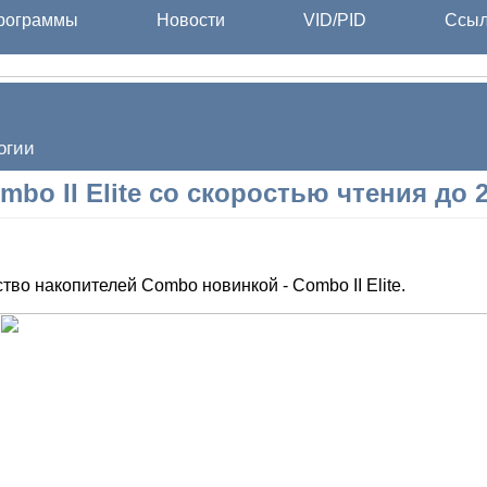
ограммы
Новости
VID/PID
Ссыл
огии
bo II Elite со скоростью чтения до 
о накопителей Combo новинкой - Combo II Elite.