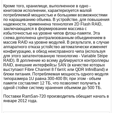
Кроме того, хранилище, выполненное в одно -
юнитовом исполнении, характеризуется малой
потребляемой мощностью и большими возможностями
по наращиванию объема. В устройстве, для повышения
надежности, применнена технология 2D Flash RAID,
заключающаяся в формировании массива с
избыточностью на уровне чипов флэш-памяти. Эта
схема дополнена централизованным объединением в
массив RAID на уровне модулей. В результате, в случае
аппаратного отказа устойство автоматически изменяет
конфигурацию, в обход неисправного чипа (используя
для этого запатентованную технологию - Variable Stripe
RAID). В доплнение ко всему дублируются контроллеры
RAID, внешние интерфейсы SAN (в качестве которых
выступают Fibre Channel 8 Гбит/с или QDR InfiniBand) и
блоки питания. Потребляемая мощность одного модуля
типоразмера 1U равна 300-400 Вт, при этом - объем
памяти составляет 12 ТБ, что позволяет получить в
одной стойке систему хранения объемом до 500 ТБ.
Поставки RamSan-720 производитель обещает начать в
январе 2012 года.