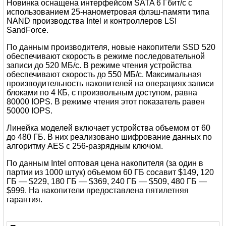
Новинка оснащена интерфейсом SATA 6 Гбит/с с
использованием 25-нанометровая флэш-памяти типа
NAND производства Intel и контроллеров LSI
SandForce.
По данным производителя, новые накопители SSD 520
обеспечивают скорость в режиме последовательной
записи до 520 МБ/с. В режиме чтения устройства
обеспечивают скорость до 550 МБ/с. Максимальная
производительность накопителей на операциях записи
блоками по 4 КБ, с произвольным доступом, равна
80000 IOPS. В режиме чтения этот показатель равен
50000 IOPS.
Линейка моделей включает устройства объемом от 60
до 480 ГБ. В них реализовано шифрование данных по
алгоритму AES с 256-разрядным ключом.
По данным Intel оптовая цена накопителя (за один в
партии из 1000 штук) объемом 60 ГБ сосавит $149, 120
ГБ — $229, 180 ГБ — $369, 240 ГБ — $509, 480 ГБ —
$999. На накопители предоставлена пятилетняя
гарантия.