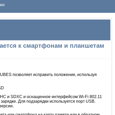
ки
чается к смартфонам и планшетам
 NUBES позволяет исправить положение, используя
DHC и SDXC и оснащенное интерфейсом Wi-Fi 802.11
 зарядке. Для подзарядки используется порт USB.
версии.
ета или смартфона на карту памяти или в обратном