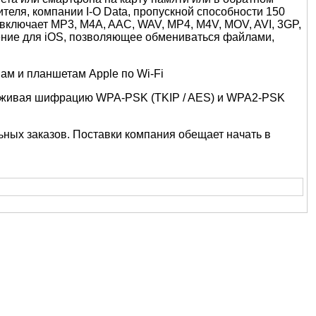
еля, компании I-O Data, пропускной способности 150
ключает MP3, M4A, AAC, WAV, MP4, M4V, MOV, AVI, 3GP,
чение для iOS, позволяющее обмениваться файлами,
держивая шифрацию WPA-PSK (TKIP / AES) и WPA2-PSK
ьных заказов. Поставки компания обещает начать в