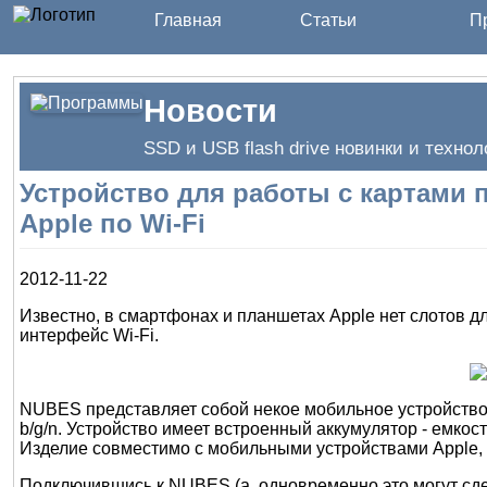
Главная
Статьи
Пр
Новости
SSD и USB flash drive новинки и технол
Устройство для работы с картами 
Apple по Wi-Fi
2012-11-22
Известно, в смартфонах и планшетах Apple нет слотов д
интерфейс Wi-Fi.
NUBES представляет собой некое мобильное устройство
b/g/n. Устройство имеет встроенный аккумулятор - емкос
Изделие совместимо с мобильными устройствами Apple, 
Подключившись к NUBES (а, одновременно это могут сдел