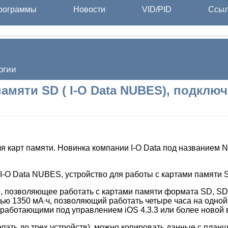
ограммы
Новости
VID/PID
Ссыл
огии
памяти SD ( I-O Data NUBES), подклю
ля карт памяти. Новинка компании I-O Data под названием
, позволяющее работать с картами памяти формата SD, S
тью 1350 мА∙ч, позволяющий работать четыре часа на одной
работающими под управлением iOS 4.3.3 или более новой 
ать до трех устройств), можно копировать данные с планш