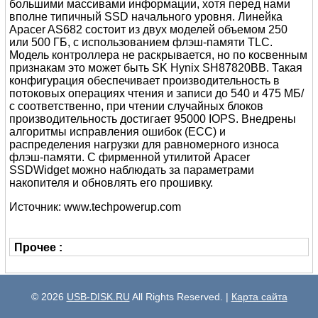
большими массивами информации, хотя перед нами
вполне типичный SSD начального уровня. Линейка
Apacer AS682 состоит из двух моделей объемом 250
или 500 ГБ, с использованием флэш-памяти TLC.
Модель контроллера не раскрывается, но по косвенным
признакам это может быть SK Hynix SH87820BB. Такая
конфигурация обеспечивает производительность в
потоковых операциях чтения и записи до 540 и 475 МБ/
с соответственно, при чтении случайных блоков
производительность достигает 95000 IOPS. Внедрены
алгоритмы исправления ошибок (ECC) и
распределения нагрузки для равномерного износа
флэш-памяти. С фирменной утилитой Apacer
SSDWidget можно наблюдать за параметрами
накопителя и обновлять его прошивку.
Источник: www.techpowerup.com
Прочее :
© 2026
USB-DISK.RU
All Rights Reserved. |
Карта сайта