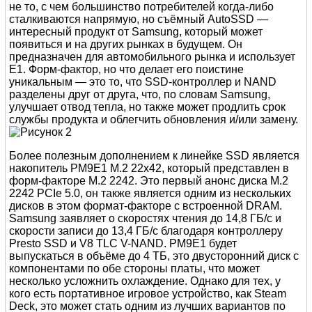
не то, с чем большинство потребителей когда-либо
сталкиваются напрямую, но съёмный AutoSSD —
интересный продукт от Samsung, который может
появиться и на других рынках в будущем. Он
предназначен для автомобильного рынка и использует
E1. Форм-фактор, но что делает его поистине
уникальным — это то, что SSD-контроллер и NAND
разделены друг от друга, что, по словам Samsung,
улучшает отвод тепла, но также может продлить срок
службы продукта и облегчить обновления и/или замену.
Более полезным дополнением к линейке SSD является
накопитель PM9E1 M.2 22x42, который представлен в
форм-факторе M.2 2242. Это первый анонс диска M.2
2242 PCIe 5.0, он также является одним из нескольких
дисков в этом формат-факторе с встроенной DRAM.
Samsung заявляет о скоростях чтения до 14,8 ГБ/с и
скорости записи до 13,4 ГБ/с благодаря контроллеру
Presto SSD и V8 TLC V-NAND. PM9E1 будет
выпускаться в объёме до 4 ТБ, это двусторонний диск с
компонентами по обе стороны платы, что может
несколько усложнить охлаждение. Однако для тех, у
кого есть портативное игровое устройство, как Steam
Deck, это может стать одним из лучших вариантов по