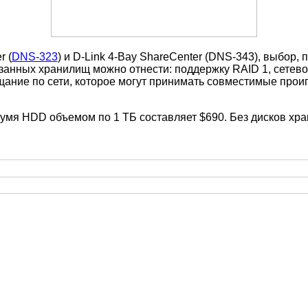
r (
DNS-323
) и D-Link 4-Bay ShareCenter (DNS-343), выбор,
азанных хранилищ можно отнести: поддержку RAID 1, сетев
ие по сети, которое могут принимать совместимые проигр
умя HDD объемом по 1 ТБ составляет $690. Без дисков хр