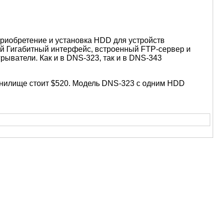
 приобретение и установка HDD для устройств
ой Гигабитный интерфейс, встроенный FTP-сервер и
ыватели. Как и в DNS-323, так и в DNS-343
анилище стоит $520. Модель DNS-323 с одним HDD