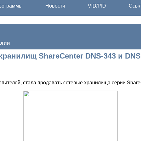
ограммы
Новости
VID/PID
Ссыл
огии
хранилищ ShareCenter DNS-343 и DNS
опителей, стала продавать сетевые хранилища серии Share