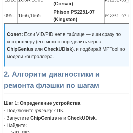
PS2251-03_M
(Corsair)
Phison PS2251-07
0951
1666,1665
PS2251-07_M
(Kingston)
Совет:
Если VID/PID нет в таблице — ищи сразу по
контроллеру (его можно определить через
ChipGenius
или
CheckUDisk
), и подбирай MPTool по
модели контроллера.
2. Алгоритм диагностики и
ремонта флэшки по шагам
Шаг 1: Определение устройства
· Подключите
флэшку
к ПК.
· Запустите
ChipGenius
или
CheckUDisk
.
· Найдите:
· VID, PID