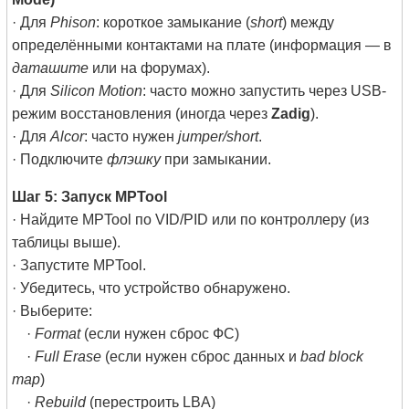
· Для
Phison
: короткое замыкание (
short
) между
определёнными контактами на плате (информация — в
даташите
или на форумах).
· Для
Silicon Motion
: часто можно запустить через USB-
режим восстановления (иногда через
Zadig
).
· Для
Alcor
: часто нужен
jumper/short
.
· Подключите
флэшку
при замыкании.
Шаг 5: Запуск MPTool
· Найдите MPTool по VID/PID или по контроллеру (из
таблицы выше).
· Запустите MPTool.
· Убедитесь, что устройство обнаружено.
· Выберите:
·
Format
(если нужен сброс ФС)
·
Full Erase
(если нужен сброс данных и
bad block
map
)
·
Rebuild
(перестроить LBA)