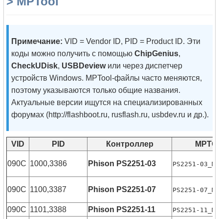
> MPTool
Примечание:
VID = Vendor ID, PID = Product ID. Эти
коды можно получить с помощью
ChipGenius
,
CheckUDisk
,
USBDeview
или через диспетчер
устройств Windows. MPTool-файлы часто меняются,
поэтому указываются только общие названия.
Актуальные версии ищутся на специализированных
форумах (http://flashboot.ru, rusflash.ru, usbdev.ru и др.).
VID
PID
Контроллер
MPTO
090C
1000,3386
Phison PS2251-03
PS2251-03_M
090C
1100,3387
Phison PS2251-07
PS2251-07_M
090C
1101,3388
Phison PS2251-11
PS2251-11_M