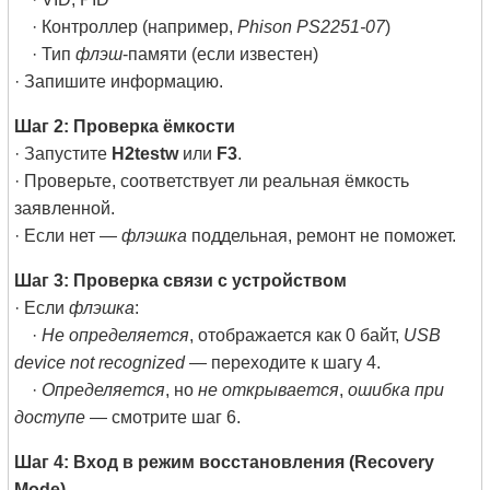
· Контроллер (например,
Phison PS2251-07
)
· Тип
флэш
-памяти (если известен)
· Запишите информацию.
Шаг 2: Проверка ёмкости
· Запустите
H2testw
или
F3
.
· Проверьте, соответствует ли реальная ёмкость
заявленной.
· Если нет —
флэшка
поддельная, ремонт не поможет.
Шаг 3: Проверка связи с устройством
· Если
флэшка
:
·
Не определяется
, отображается как 0 байт,
USB
device not recognized
— переходите к шагу 4.
·
Определяется
, но
не открывается
,
ошибка при
доступе
— смотрите шаг 6.
Шаг 4: Вход в режим восстановления (Recovery
Mode)