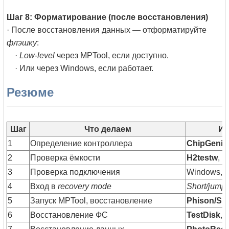
Шаг 8: Форматирование (после восстановления)
· После восстановления данных — отформатируйте
флэшку
:
·
Low-level
через MPTool, если доступно.
· Или через Windows, если работает.
Резюме
Шаг
Что делаем
Ис
1
Определение контроллера
ChipGeniu
2
Проверка ёмкости
H2testw
,
F
3
Проверка подключения
Windows, д
4
Вход в
recovery mode
Short/jump
5
Запуск MPTool, восстановление
Phison/Sil
6
Восстановление ФС
TestDisk
,