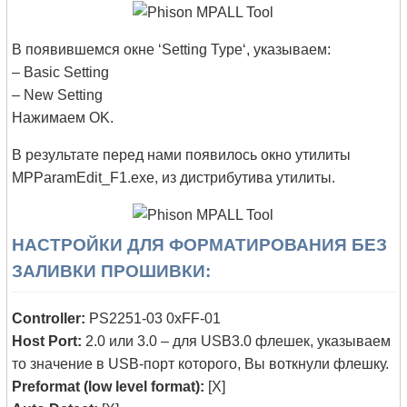
В появившемся окне ‘Setting Type‘, указываем:
– Basic Setting
– New Setting
Нажимаем OK.
В результате перед нами появилось окно утилиты
MPParamEdit_F1.exe, из дистрибутива утилиты.
НАСТРОЙКИ ДЛЯ ФОРМАТИРОВАНИЯ БЕЗ
ЗАЛИВКИ ПРОШИВКИ:
Controller:
PS2251-03 0xFF-01
Host Port:
2.0 или 3.0 – для USB3.0 флешек, указываем
то значение в USB-порт которого, Вы воткнули флешку.
Preformat (low level format):
[X]